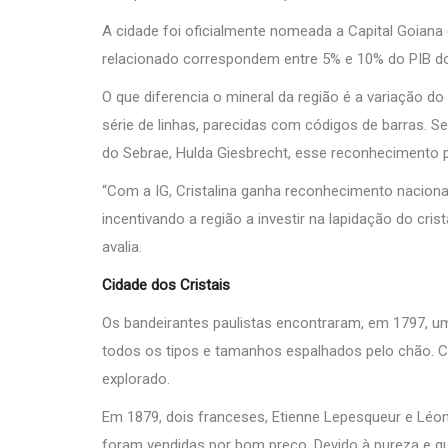
A cidade foi oficialmente nomeada a Capital Goiana 
relacionado correspondem entre 5% e 10% do PIB do
O que diferencia o mineral da região é a variação do
série de linhas, parecidas com códigos de barras. 
do Sebrae, Hulda Giesbrecht, esse reconhecimento p
“Com a IG, Cristalina ganha reconhecimento naciona
incentivando a região a investir na lapidação do cris
avalia.
Cidade dos Cristais
Os bandeirantes paulistas encontraram, em 1797, u
todos os tipos e tamanhos espalhados pelo chão. Co
explorado.
Em 1879, dois franceses, Etienne Lepesqueur e Léon 
foram vendidas por bom preço. Devido à pureza e q