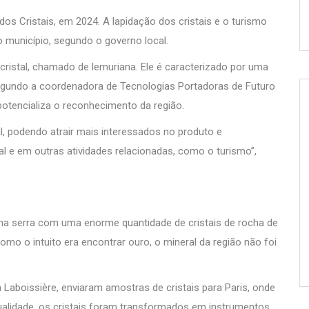
dos Cristais, em 2024. A lapidação dos cristais e o turismo
 município, segundo o governo local.
 cristal, chamado de lemuriana. Ele é caracterizado por uma
Segundo a coordenadora de Tecnologias Portadoras de Futuro
otencializa o reconhecimento da região.
l, podendo atrair mais interessados no produto e
tal e em outras atividades relacionadas, como o turismo”,
ma serra com uma enorme quantidade de cristais de rocha de
mo o intuito era encontrar ouro, o mineral da região não foi
Laboissière, enviaram amostras de cristais para Paris, onde
ualidade, os cristais foram transformados em instrumentos