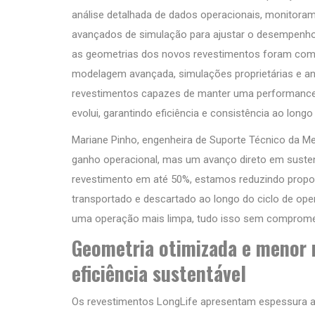
análise detalhada de dados operacionais, monitora
avançados de simulação para ajustar o desempenho d
as geometrias dos novos revestimentos foram com
modelagem avançada, simulações proprietárias e an
revestimentos capazes de manter uma performance 
evolui, garantindo eficiência e consistência ao long
Mariane Pinho, engenheira de Suporte Técnico da M
ganho operacional, mas um avanço direto em susten
revestimento em até 50%, estamos reduzindo propor
transportado e descartado ao longo do ciclo de op
uma operação mais limpa, tudo isso sem comprom
Geometria otimizada e menor 
eficiência sustentável
Os revestimentos LongLife apresentam espessura a